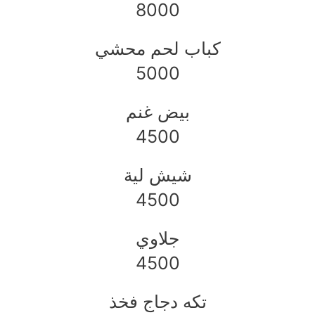
8000
كباب لحم محشي
5000
بيض غنم
4500
شيش لية
4500
جلاوي
4500
تكه دجاج فخذ