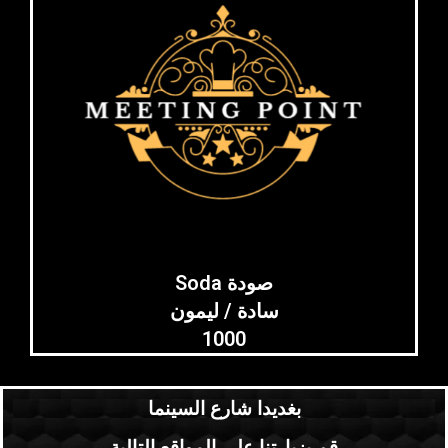
Soda صودة
سادة / ليمون
1000
بغديدا شارع السينما
قم بزيارتنا على المواقع التالية