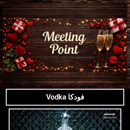
Vodka فودكا